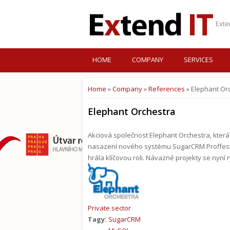
Exte
HOME
COMPANY
SERVICES
Home
»
Company
»
References
» Elephant Or
You are here
Elephant Orchestra
Akciová společnost Elephant Orchestra, která
nasazení nového systému SugarCRM Proffesion
hrála klíčovou roli. Návazné projekty se nyní
Private sector
Tagy:
SugarCRM