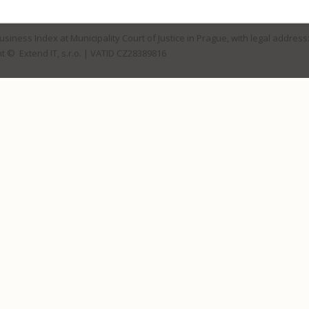
Business Index at Municipality Court of Justice in Prague, with legal address
t © Extend IT, s.r.o.
| VATID CZ28389816