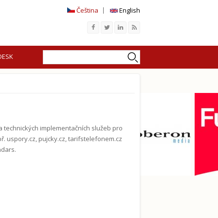
Čeština
English
Search
Search form
DESK
 a technických implementačních služeb pro
uspory.cz, pujcky.cz, tarifstelefonem.cz
ndars.