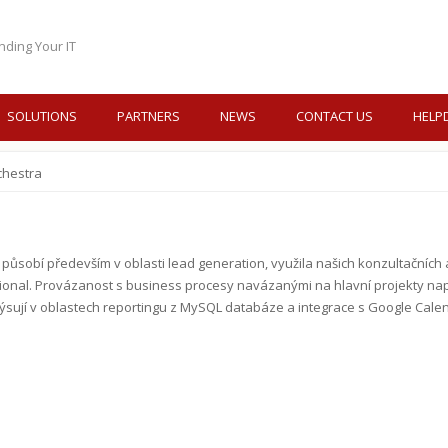
nding Your IT
SOLUTIONS
PARTNERS
NEWS
CONTACT US
HELP
chestra
 působí především v oblasti lead generation, využila našich konzultačních
al. Provázanost s business procesy navázanými na hlavní projekty např. 
 rýsují v oblastech reportingu z MySQL databáze a integrace s Google Cale