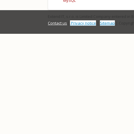
MySQL
Extend IT, s.r.o. is Limited Company entered in 
Contact us
|
Privacy notice
|
Sitemap
| Copyrigh