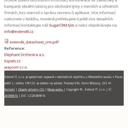
kampaní). Ideální nástroj pro obchodní týmy v menších a středních
firmách, bez starostí o správu serveru či aplikace. Více informací
naleznete v letáčku, nicméně potřebujete-li ještě více detailních
informací kontaktujte náš
SugarCRM tým
a nebo objednávejte na
info@extendit.cz
.
extendit_datasheet_crm.pdf
Reference:
Elephant Orchestra a.s.
Expats.cz
waycom s.r.o.
Extend IT, s.r.o. je společnost zapsaná v obchodním rejstříku u Městského soudu v Praze,
oddíl C, vložka 138123, se sídlem na adrese: Pražská 636, Dolní Břežany, 252 41.
Kontakt
|
Zásady ochrany OU
|
Mapa webu
| Copyright © , Extend IT, s.r.o.
|
I
Č:
28389816
| DIČ:
CZ28389816