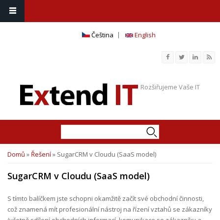
Čeština
English
Rozšiřujeme Vaše IT
Hledat
Vyhledávání
Domů
»
Řešení
» SugarCRM v Cloudu (SaaS model)
Jste zde
SugarCRM v Cloudu (SaaS model)
S tímto balíčkem jste schopni okamžitě začít své obchodní činnosti,
což znamená mít profesionální nástroj na řízení vztahů se zákazníky
(včetně sdílení obchodních informací, komunikace se zákazníky a