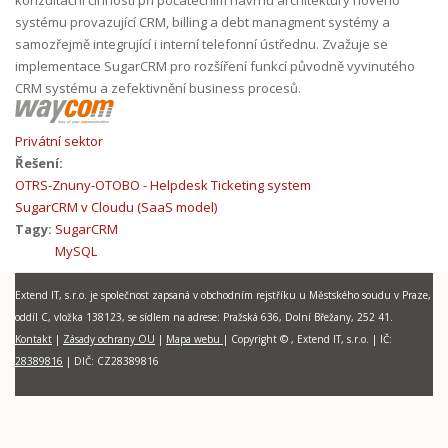
systému provazující CRM, billing a debt managment systémy a
samozřejmě integrující i interní telefonní ústřednu. Zvažuje se
implementace SugarCRM pro rozšíření funkcí původně vyvinutého
CRM systému a zefektivnění business procesů.
Privátní sektor
Řešení:
OTRS-Znuny-OTOBO - Helpdesk Ticketing system
SugarCRM v Cloudu (SaaS model)
Tagy:
SugarCRM
MySQL
Extend IT, s.r.o. je společnost zapsaná v obchodním rejstříku u Městského soudu v Praze,
oddíl C, vložka 138123, se sídlem na adrese: Pražská 636, Dolní Břežany, 252 41.
Kontakt
|
Zásady ochrany OU
|
Mapa webu
| Copyright © , Extend IT, s.r.o.
|
I
Č:
28389816
| DIČ:
CZ28389816