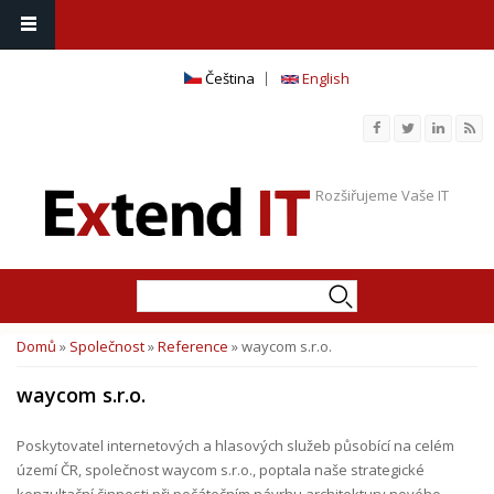
Čeština
English
Rozšiřujeme Vaše IT
Hledat
Vyhledávání
Domů
»
Společnost
»
Reference
» waycom s.r.o.
Jste zde
waycom s.r.o.
Poskytovatel internetových a hlasových služeb působící na celém
území ČR, společnost waycom s.r.o., poptala naše strategické
konzultační činnosti při počátečním návrhu architektury nového