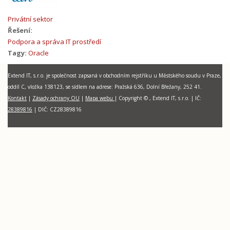
Privátní sektor
Řešení:
Podpora a správa IT prostředí
Tagy:
Oracle
Extend IT, s.r.o. je společnost zapsaná v obchodním rejstříku u Městského soudu v Praze,
oddíl C, vložka 138123, se sídlem na adrese: Pražská 636, Dolní Břežany, 252 41.
Kontakt
|
Zásady ochrany OU
|
Mapa webu
| Copyright © , Extend IT, s.r.o.
|
I
Č:
28389816
| DIČ:
CZ28389816