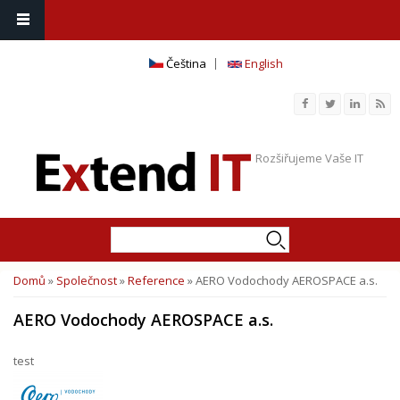
Čeština
English
Rozšiřujeme Vaše IT
Hledat
Vyhledávání
Domů
»
Společnost
»
Reference
» AERO Vodochody AEROSPACE a.s.
Jste zde
AERO Vodochody AEROSPACE a.s.
test