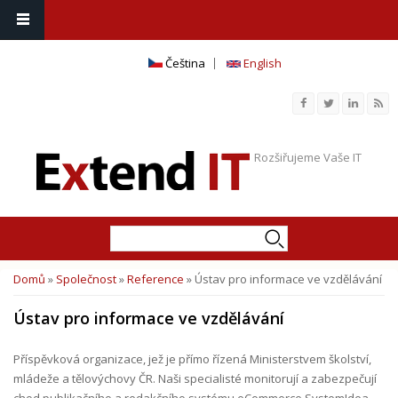
Čeština
English
Rozšiřujeme Vaše IT
Hledat
Vyhledávání
Domů
»
Společnost
»
Reference
» Ústav pro informace ve vzdělávání
Jste zde
Ústav pro informace ve vzdělávání
Příspěvková organizace, jež je přímo řízená Ministerstvem školství,
mládeže a tělovýchovy ČR. Naši specialisté monitorují a zabezpečují
chod publikačního a redakčního systému eCommerce SystemIdea