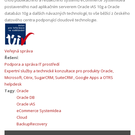
postaveného nad aplikačním serverem Oracle iAS 10g a Oracle
databázi 10g a dalších návazných technologií, to vše běžící z českého
datového centra podporující cloudové technologie.
Veřejná správa
Řešení:
Podpora a správa IT prostředí
Expertní služby a technické konzultace pro produkty Oracle,
Microsoft, Citrix, SugarCRM, SuiteCRM , Google Apps a OTRS
helpdesk
Tagy:
Oracle
Oracle DB
Oracle iAS
eCommerce SystemIdea
Cloud
BackupRecovery